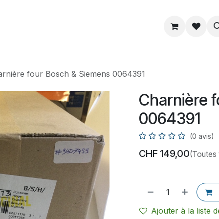
ue
Service
Astuce
À propos
arnière four Bosch & Siemens 0064391
Charnière 
0064391
(0 avis)
CHF
149,00
(Toutes
Ajouter à la liste 