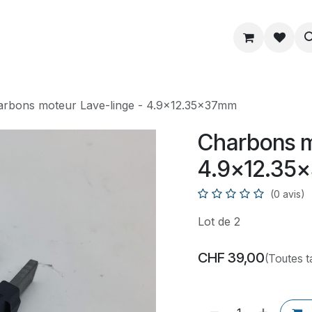
ue
Service
Astuce
À propos
arbons moteur Lave-linge - 4.9x12.35x37mm
Charbons m
4.9x12.35
(0 avis)
Lot de 2
CHF
39,00
(Toutes t