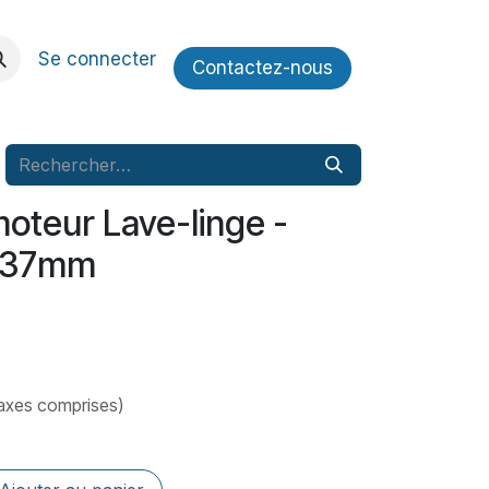
Se connecter
Contactez​​-nous
oteur Lave-linge -
x37mm
axes comprises)