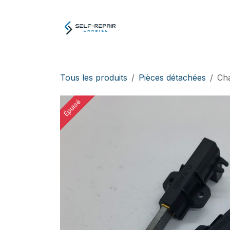
Se rendre au contenu
Atelier
E-boutiq
Tous les produits
Pièces détachées
Ch
Épuisé
Épuisé