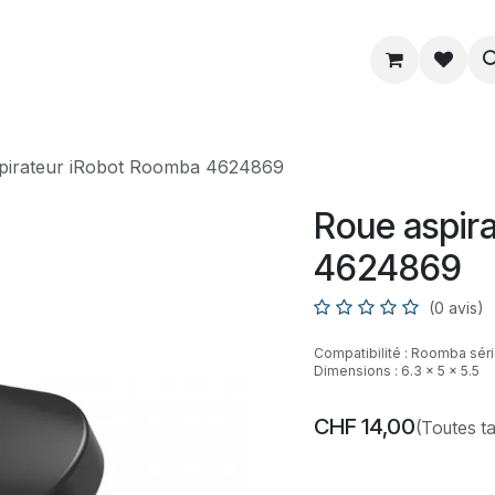
ue
Service
Astuce
À propos
pirateur iRobot Roomba 4624869
Roue aspir
4624869
(0 avis)
Compatibilité : Roomba sér
Dimensions : 6.3 x 5 x 5.5
CHF
14,00
(Toutes t