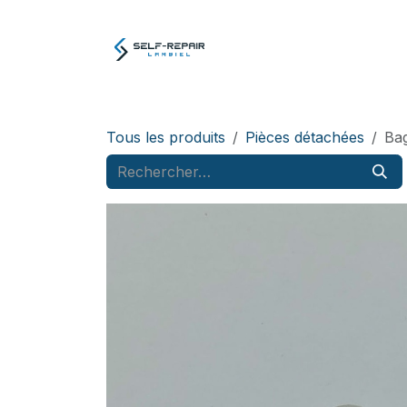
Se rendre au contenu
Atelier
E-boutiq
Tous les produits
Pièces détachées
Bag