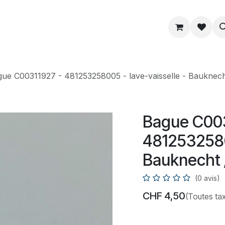
ue
Service
Astuce
À propos
ue C00311927 - 481253258005 - lave-vaisselle - Bauknech
Bague C003
48125325800
Bauknecht 
(0 avis)
CHF
4,50
(Toutes ta