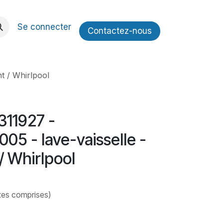
Se connecter
Contactez​​-nous
t / Whirlpool
11927 -
5 - lave-vaisselle -
/ Whirlpool
xes comprises)