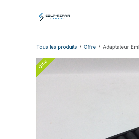
Se rendre au contenu
Atelier
E-boutiq
Tous les produits
Offre
Adaptateur Em
Offre