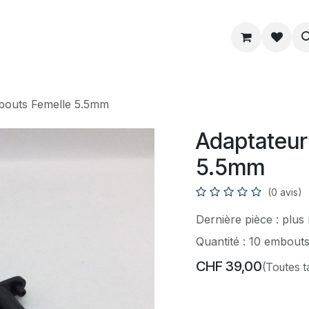
ue
Service
Astuce
À propos
bouts Femelle 5.5mm
Adaptateur
5.5mm
(0 avis)
Dernière pièce : plu
Quantité : 10 embout
CHF
39,00
(Toutes t