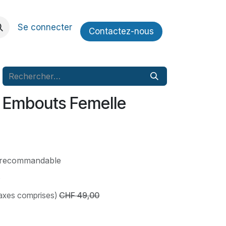
Se connecter
Contactez​​-nous
 Embouts Femelle
s recommandable
s
axes comprises)
CHF
49,00