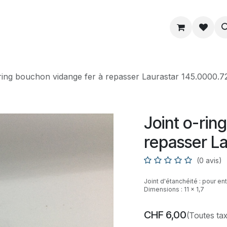
ue
Service
Astuce
À propos
ring bouchon vidange fer à repasser Laurastar 145.0000.7
Joint o-rin
repasser L
(0 avis)
Joint d'étanchéité : pour e
Dimensions : 11 x 1,7
CHF
6,00
(Toutes ta