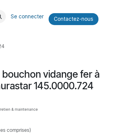
Se connecter
Contactez​​-nous
24
g bouchon vidange fer à
aurastar 145.0000.724
ntretien & maintenance
xes comprises)