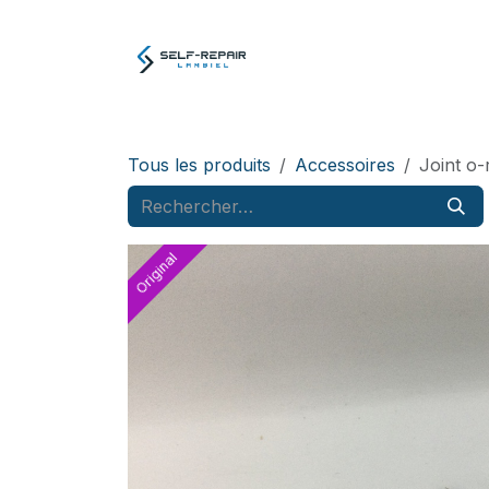
Se rendre au contenu
Atelier
E-boutiq
Tous les produits
Accessoires
Joint o-
Original
Original