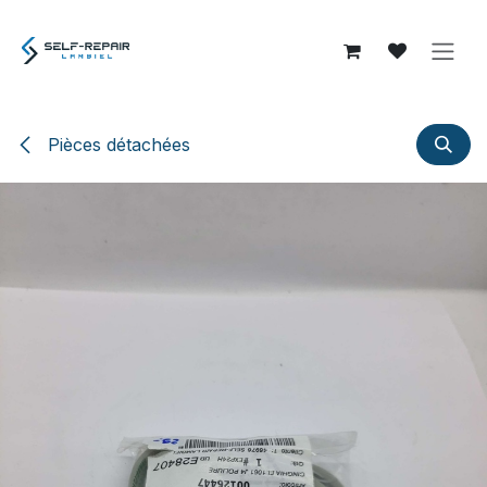
Se rendre au contenu
Pièces détachées