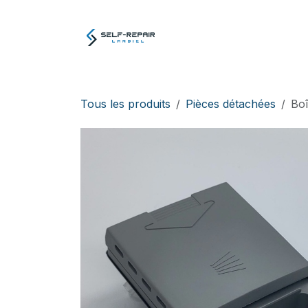
Se rendre au contenu
Atelier
E-boutiq
Tous les produits
Pièces détachées
Boî