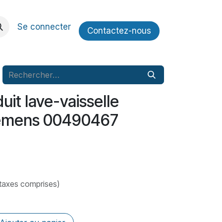
Se connecter
Contactez​​-nous
uit lave-vaisselle
iemens 00490467
taxes comprises)