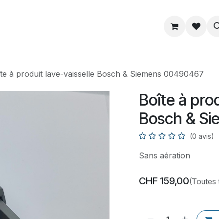
ue
Service
Astuce
À propos
te à produit lave-vaisselle Bosch & Siemens 00490467
Boîte à prod
Bosch & S
(0 avis)
Sans aération
CHF
159,00
(Toutes 