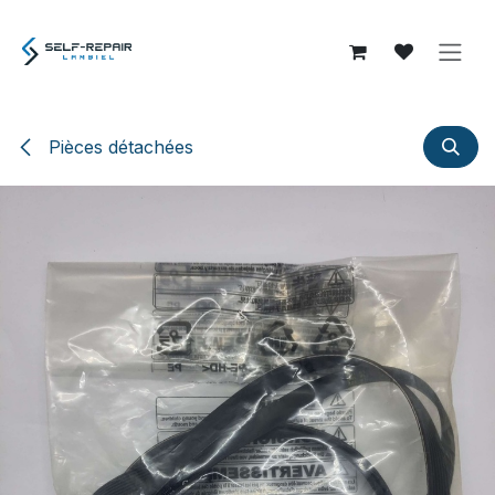
Se rendre au contenu
Pièces détachées