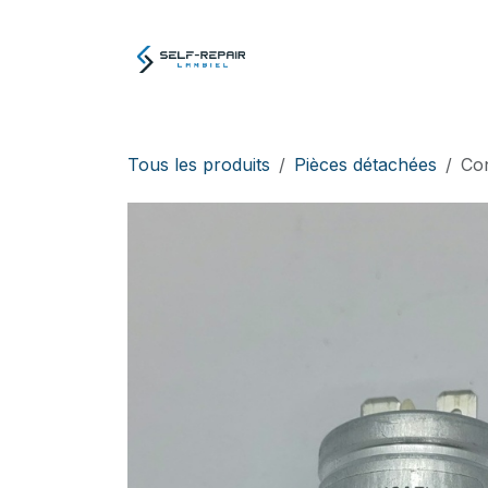
Se rendre au contenu
Atelier
E-boutiq
Tous les produits
Pièces détachées
Con