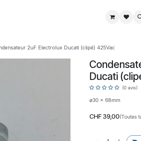
ue
Service
Astuce
À propos
densateur 2uF Electrolux Ducati (clipé) 425Vac
Condensate
Ducati (cli
(0 avis)
ø30 x 68mm
CHF
39,00
(Toutes t