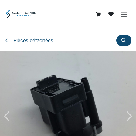
Se rendre au contenu
Pièces détachées