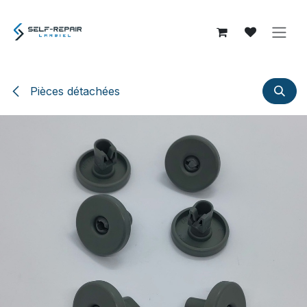
Se rendre au contenu
Pièces détachées