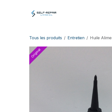
Se rendre au contenu
Atelier
E-boutiq
Tous les produits
Entretien
Huile Alim
Original
Original