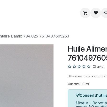
ue
Service
Astuce
À propos
entaire Bamix 794.025 7610497605263
Huile Alime
761049760
(0 avis)
Utilisation : tous les robot
Quantité : 50ml
💡
Conseil d'utili
Mixeur - Robot p
mettre 1-2 gouttes