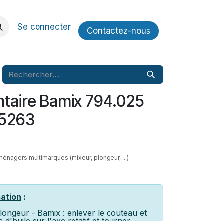
Se connecter
Contactez​​-nous
ntaire Bamix 794.025
5263
s ménagers multimarques (mixeur, plongeur, ...)
sation
:
longeur - Bamix : enlever le couteau et
 d'huile sur l'axe rotatif et tourner