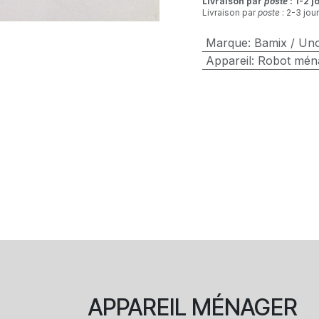
Livraison par
poste
: 1-2 j
Livraison par
poste
: 2-3 jou
Marque
:
Bamix / Un
Appareil
:
Robot mén
APPAREIL
MÉNAGER