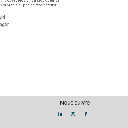
ours ouvrables si, en stock atelier
rs ouvrable si, pas en stock atelier
old
ager
Nous suivre