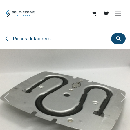
Se rendre au contenu
Pièces détachées