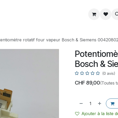
ue
Service
Astuce
À propos
entiomètre rotatif four vapeur Bosch & Siemens 0042080
Potentiomèt
Bosch & S
(0 avis)
CHF
89,00
(Toutes t
Ajouter à la liste 