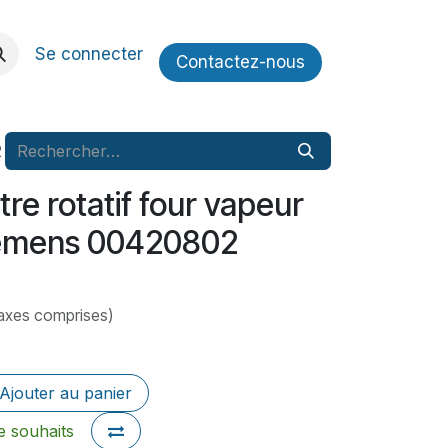
Se connecter
Contactez​​-nous
2
re rotatif four vapeur
iemens 00420802
axes comprises)
Ajouter au panier
de souhaits