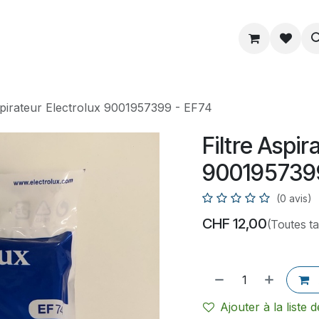
ue
Service
Astuce
À propos
spirateur Electrolux 9001957399 - EF74
Filtre Aspir
9001957399
(0 avis)
CHF
12,00
(Toutes t
Ajouter à la liste 