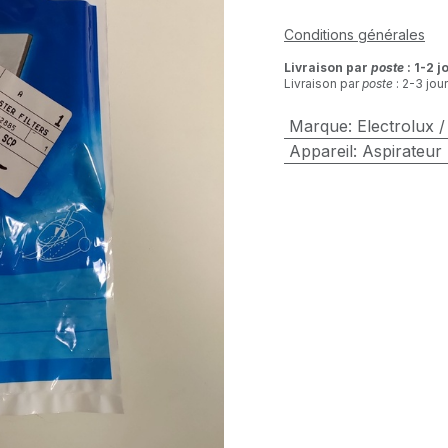
Conditions générales
Livraison par
poste
: 1-2 j
Livraison par
poste
: 2-3 jou
Marque
:
Electrolux 
Appareil
:
Aspirateur