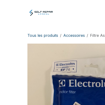
Se rendre au contenu
Atelier
E-boutiq
Tous les produits
Accessoires
Filtre A