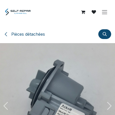
Se rendre au contenu
Pièces détachées