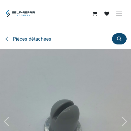
Se rendre au contenu
Pièces détachées