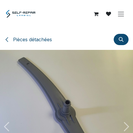
Se rendre au contenu
Pièces détachées