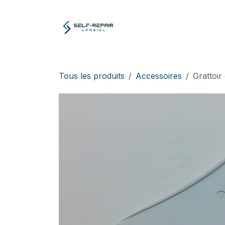
Se rendre au contenu
Atelier
E-boutiq
Tous les produits
Accessoires
Grattoi