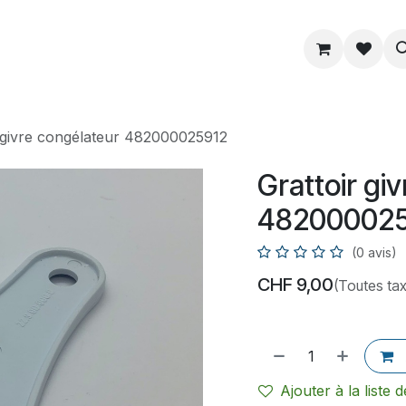
ue
Service
Astuce
À propos
r givre congélateur 482000025912
Grattoir gi
482000025
(0 avis)
CHF
9,00
(Toutes ta
Ajouter à la liste 