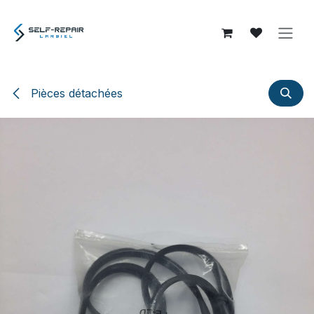
Se rendre au contenu
Pièces détachées