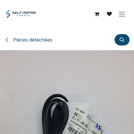
Se rendre au contenu
Pièces détachées