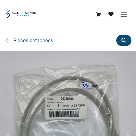
Se rendre au contenu
Pièces détachées