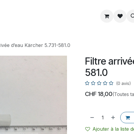
ue
Service
Astuce
À propos
rrivée d’eau Kärcher 5.731-581.0
Filtre arriv
581.0
(0 avis)
CHF
18,00
(Toutes t
Ajouter à la liste 