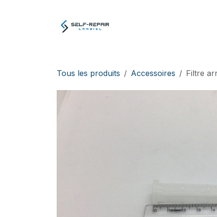
Se rendre au contenu
Atelier
E-boutiq
Tous les produits
Accessoires
Filtre a