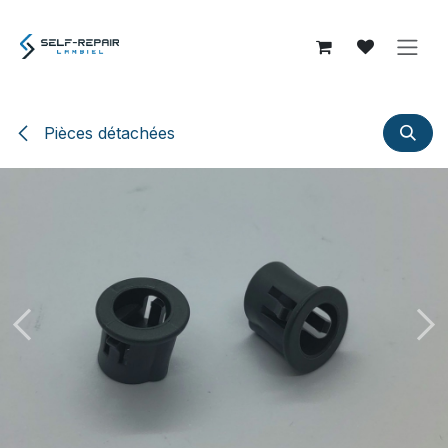
Se rendre au contenu
Pièces détachées