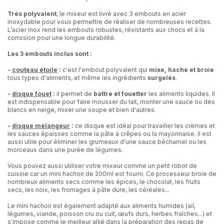
Très polyvalent
, le mixeur est livré avec 3 embouts en acier
inoxydable pour vous permettre de réaliser de nombreuses recettes.
L'acier inox rend les embouts robustes, résistants aux chocs et à la
corrosion pour une longue durabilité.
Les 3 embouts inclus sont :
-
couteau étoile
:
c'est l'embout polyvalent qui
mixe, hache et broie
tous types d'aliments, et même les ingrédients
surgelés
.
-
disque fouet
:
il permet de
battre et fouetter
les aliments liquides. Il
est indispensable pour faire mousser du lait, monter une sauce ou des
blancs en neige, mixer une soupe et bien d'autres.
-
disque mélangeur
:
ce disque est idéal pour travailler les crèmes et
les sauces épaisses comme la pâte à crêpes ou la mayonnaise. Il est
aussi utile pour éliminer les grumeaux d'une sauce béchamel ou les
morceaux dans une purée de légumes.
Vous pouvez aussi utiliser votre mixeur comme un petit robot de
cuisine car un mini hachoir de 200ml est fourni. Ce processeur broie de
nombreux aliments secs comme les épices, le chocolat, les fruits
secs, les noix, les fromages à pâte dure, les céréales...
Le mini hachoir est également adapté aux aliments humides (ail,
légumes, viande, poisson cru ou cuit, œufs durs, herbes fraîches...) et
s'impose comme le meilleur allié dans la préparation des repas de