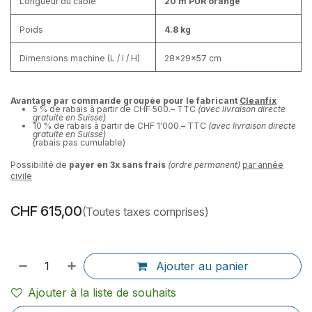
Longueur du câble
20 m PUR orange
Poids
4.8 kg
Dimensions machine (L / I / H)
28x29x57 cm
Avantage par commande groupée pour le fabricant
Cleanfix
5 % de rabais à partir de CHF 500.– TTC
(avec livraison directe
gratuite en Suisse)
10 % de rabais à partir de CHF 1'000.– TTC
(avec livraison directe
gratuite en Suisse)
(rabais pas cumulable)
Possibilité de
payer en 3x sans frais
(ordre permanent)
par année
civile
CHF
615,00
(Toutes taxes comprises)
Ajouter au panier
Ajouter à la liste de souhaits