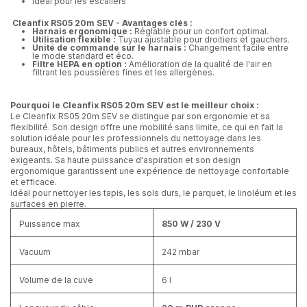
Idéal pour les escaliers
Cleanfix RS05 20m SEV - Avantages clés :
Harnais ergonomique :
Réglable pour un confort optimal.
Utilisation flexible :
Tuyau ajustable pour droitiers et gauchers.
Unité de commande sur le harnais :
Changement facile entre
le mode standard et éco.
Filtre HEPA en option :
Amélioration de la qualité de l'air en
filtrant les poussières fines et les allergènes.
Pourquoi le Cleanfix RS05 20m SEV est le meilleur choix :
Le Cleanfix RS05 20m SEV se distingue par son ergonomie et sa
flexibilité. Son design offre une mobilité sans limite, ce qui en fait la
solution idéale pour les professionnels du nettoyage dans les
bureaux, hôtels, bâtiments publics et autres environnements
exigeants. Sa haute puissance d'aspiration et son design
ergonomique garantissent une expérience de nettoyage confortable
et efficace.
Idéal pour nettoyer les tapis, les sols durs, le parquet, le linoléum et les
surfaces en pierre.
Puissance max
850 W / 230 V
Vacuum
242 mbar
Volume de la cuve
6 l