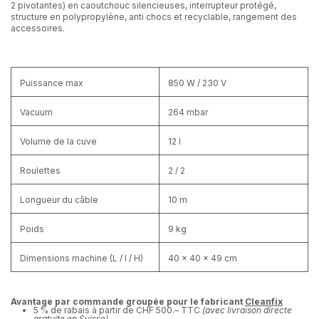
2 pivotantes) en caoutchouc silencieuses, interrupteur protégé,
structure en polypropylène, anti chocs et recyclable, rangement des
accessoires.
Puissance max
850 W / 230 V
Vacuum
264 mbar
Volume de la cuve
12 l
Roulettes
2 / 2
Longueur du câble
10 m
Poids
9 kg
Dimensions machine (L / I / H)
40 x 40 x 49 cm
Avantage par commande groupée pour le fabricant
Cleanfix
5 % de rabais à partir de CHF 500.– TTC
(avec livraison directe
gratuite en Suisse)