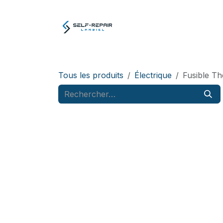
Se rendre au contenu
Atelier
E-boutiq
Tous les produits
Électrique
Fusible Th