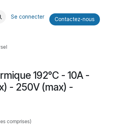
Se connecter
Contactez​​-nous
sel
rmique 192°C - 10A -
x) - 250V (max) -
xes comprises)