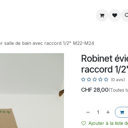
ue
Service
Astuce
À propos
er salle de bain avec raccord 1/2" M22-M24
Robinet évi
raccord 1/
(0 avis)
CHF
28,00
(Toutes t
Ajouter à la liste 