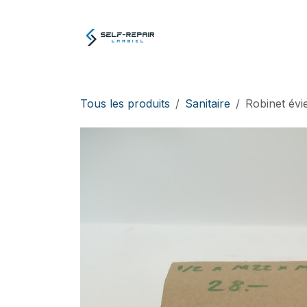
Se rendre au contenu
Atelier
E-boutiq
Tous les produits
Sanitaire
Robinet évi