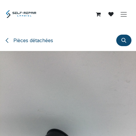
Se rendre au contenu
Pièces détachées