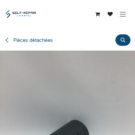
Se rendre au contenu
Pièces détachées