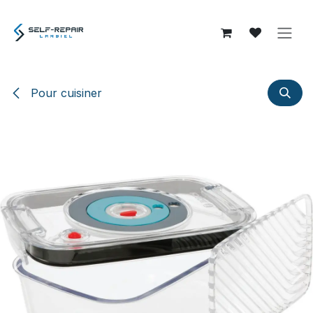
Se rendre au contenu
Pour cuisiner