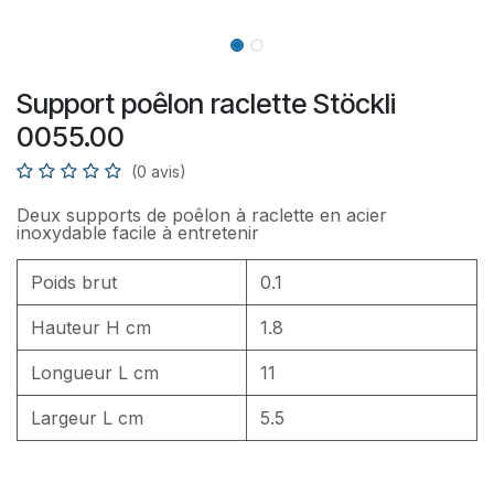
Support poêlon raclette Stöckli
0055.00
(0 avis)
Deux supports de poêlon à raclette en acier
inoxydable facile à entretenir
Poids brut
0.1
Hauteur H cm
1.8
Longueur L cm
11
Largeur L cm
5.5