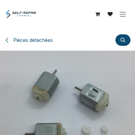
Se rendre au contenu
Pièces détachées