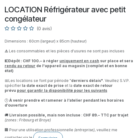
LOCATION Réfrigérateur avec petit
congélateur
(0 avis)
Dimensions : 60cm (largeur) x 85cm (hauteur)
⚠️
Les consommables et les pièces d'usures ne sont pas incluses
💵Dépôt : CHF 100.– à régler
uniquement en cash
sur place et sera
rendu au retour
de l'appareil au magasin (complet et en bonne
état)
📅Les locations se font par période "
derniers délais"
. Veuillez S.V.P.
spécifier
la date exact de prise
et la
date exact de retour
prévu
pour garantir la disponibilité pour les suivants
🕒
À venir prendre et ramener à l’atelier pendant les horaires
d’ouverture
🚚
Livraison possible, mais non incluse
:
CHF 89.– TTC par trajet
(zones : Fribourg et Broye)
🏢 Pour une utilisation professionnelle
(entreprise)
, veuillez me
contacter via le