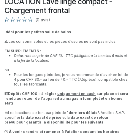
LOCATION Lave linge compact -
Chargement frontal
(0 avis)
Idéal pour les petites salle de bains
⚠️
Les consommables et les pièces d'usures ne sont pas inclus.
EN SUPPLEMENTS :
Détartrant au prix de CHF 10.- TTC (obligatoire 1x tous les 6 mois et
à la fin de la location)
ou
Pour les longues périodes, je vous recommande d'avoir en lot de
4 pour CHF 30.- au lieu de 40.- TTC (7.5/pièce), compatible chez
tous les fabricants.
💵Dépôt : CHF 100.– à régler
uniquement en cash
sur place et sera
rendu au retour
de l'appareil au magasin (complet et en bonne
état)
📅Les locations se font par période "
derniers délais"
. Veuillez S.V.P.
spécifier
la date exact de prise
et la
date exact de retour
prévu
pour garantir la disponibilité pour les suivants
🕒
À venir prendre et ramener à l’atelier pendant les horaires