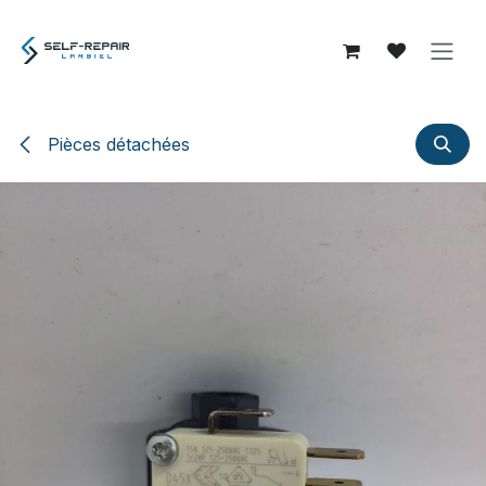
Se rendre au contenu
Pièces détachées