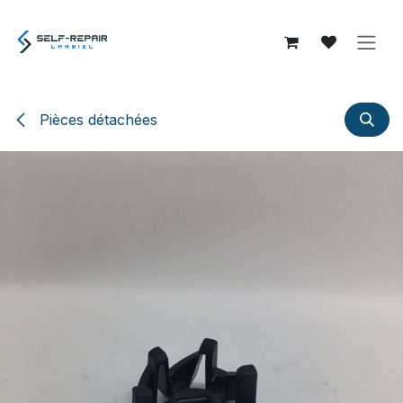
Se rendre au contenu
Pièces détachées