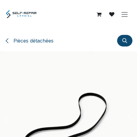
Se rendre au contenu
Pièces détachées