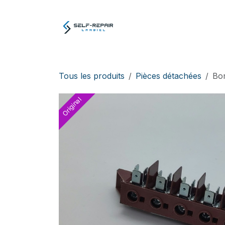
Se rendre au contenu
Atelier
E-boutiq
Tous les produits
Pièces détachées
Bo
Original