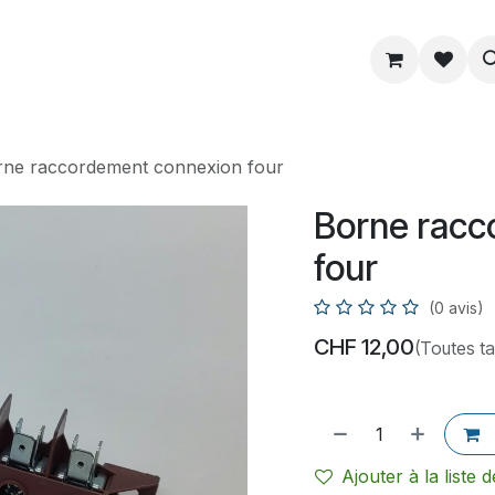
ue
Service
Astuce
À propos
rne raccordement connexion four
Borne racc
four
(0 avis)
CHF
12,00
(Toutes t
Ajouter à la liste 