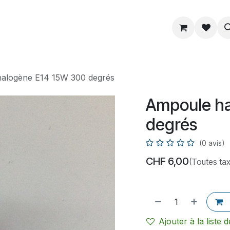
ue
Service
Astuce
À propos
alogène E14 15W 300 degrés
Ampoule ha
degrés
(0 avis)
CHF
6,00
(Toutes ta
Ajouter à la liste 