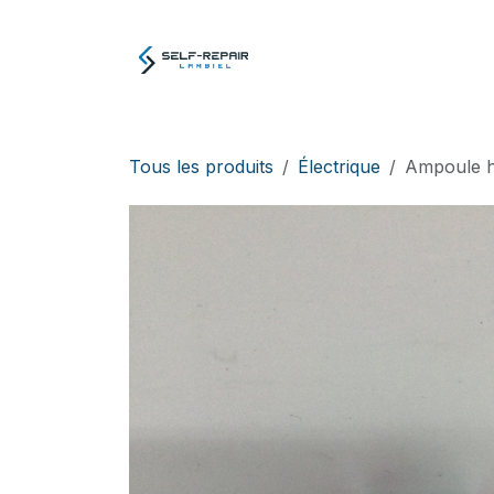
Se rendre au contenu
Atelier
E-boutiq
Tous les produits
Électrique
Ampoule h