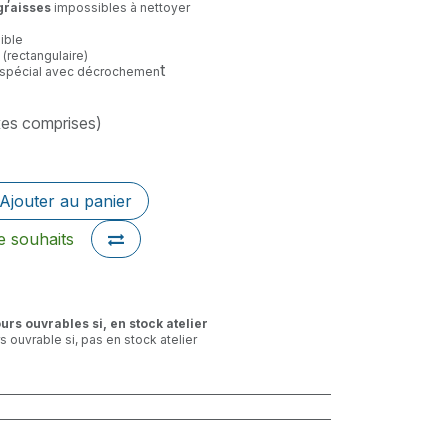
graisses
impossibles à nettoyer
ible
(rectangulaire)
t
 spécial avec décrochemen
xes comprises)
Ajouter au panier
de souhaits
ours ouvrables si, en stock atelier
rs ouvrable si, pas en stock atelier