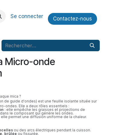
Se connecter
Contactez​​-nous
a Micro-onde
m
laque mica ?
n de guide d'ondes) est une feuille isolante située sur
cro-ondes. Elle a deux rôles essentiels :
on
: elle empêche les graisses et projections de
r dans le composant qui génère les ondes.
 elle permet une diffusion uniforme de la chaleur.
ncelles
ou des arcs électriques pendant la cuisson.
e, brûlée
ou fissurée.