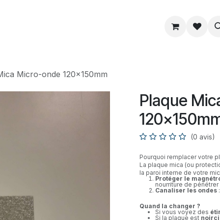
ue
Service
Astuce
À propos
Mica Micro-onde 120x150mm
Plaque Mic
120x150m
(0 avis)
Pourquoi remplacer votre p
La plaque mica (ou protectio
la paroi interne de votre mi
Protéger le magnétr
nourriture de pénétre
Canaliser les ondes
:
Quand la changer ?
Si vous voyez des
éti
Si la plaque est
noirci