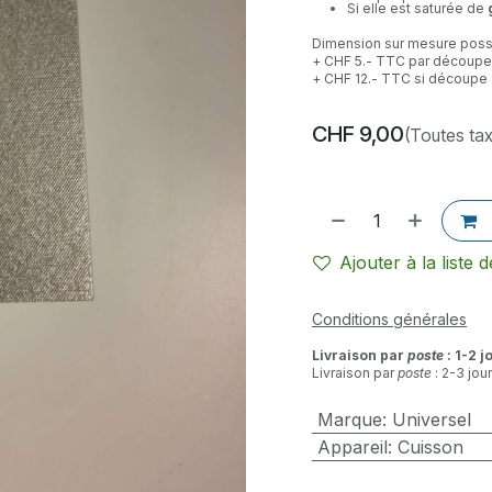
Si elle est saturée de
Dimension sur mesure poss
+ CHF 5.- TTC par découpe 
+ CHF 12.- TTC si découpe
CHF
9,00
(Toutes ta
Ajouter à la liste 
Conditions générales
Livraison par
poste
: 1-2 j
Livraison par
poste
: 2-3 jou
Marque
:
Universel
Appareil
:
Cuisson