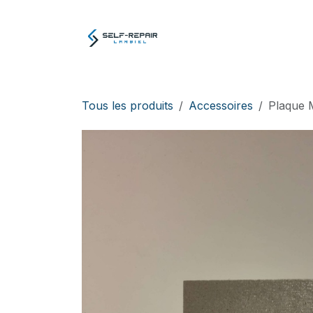
Se rendre au contenu
Atelier
E-boutiq
Tous les produits
Accessoires
Plaque 