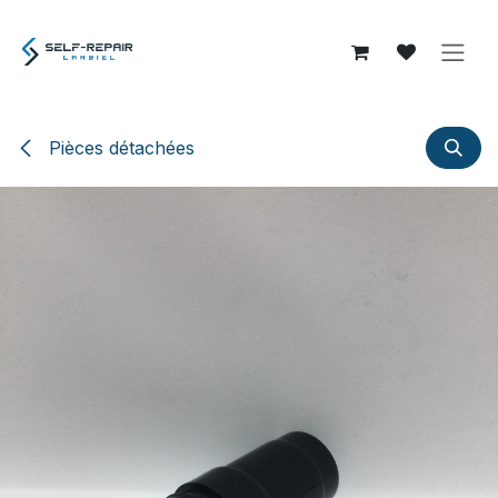
Se rendre au contenu
Pièces détachées