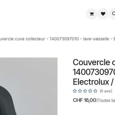
ue
Service
Astuce
À propos
vercle cuve collecteur - 140073097010 - lave-vaisselle - 
Couvercle c
14007309701
Electrolux 
(0 avis)
CHF
16,00
(Toutes t