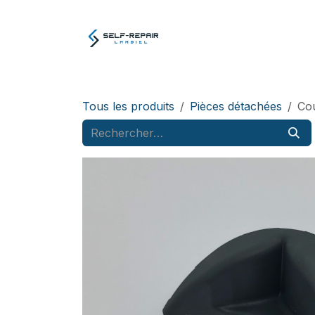
Se rendre au contenu
Atelier
E-boutiq
Tous les produits
Pièces détachées
Cou