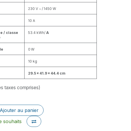
230 V ~ / 1450 W
10 A
e / classe
53.4 kWh/
A
e
le
0 W
10 kg
29.5 × 41.9 × 44.4 cm
es taxes comprises)
Ajouter au panier
de souhaits