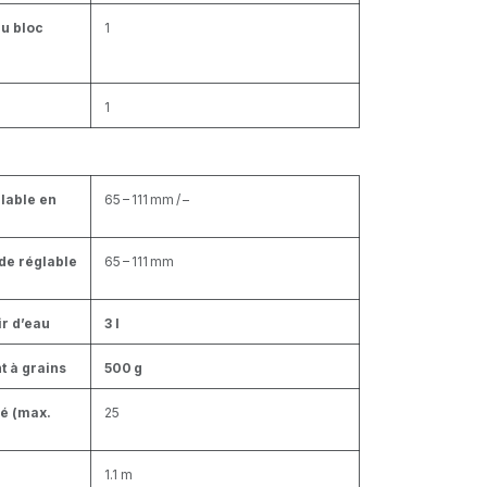
u bloc
1
1
lable en
65 – 111 mm / –
de réglable
65 – 111 mm
r d’eau
3 l
t à grains
500 g
fé (max.
25
1.1 m