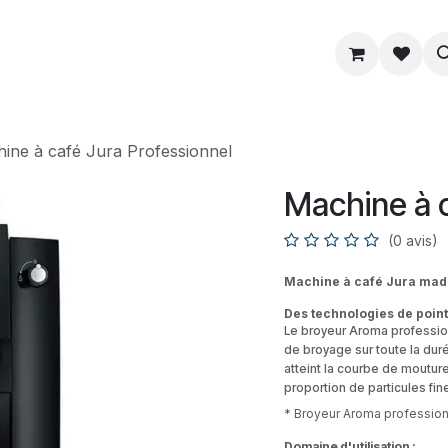
ue
Service
Astuce
À propos
ine à café Jura Professionnel
Machine à c
(0 avis)
Machine à café Jura made
Des technologies de point
Le broyeur Aroma profession
de broyage sur toute la dur
atteint la courbe de moutur
proportion de particules fin
* Broyeur Aroma profession
Domaine d'utilisation :