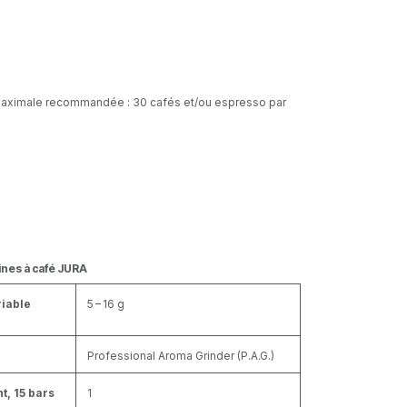
aximale recommandée : 30 cafés et/ou espresso par
ines à café JURA
riable
5 – 16 g
Professional Aroma Grinder (P.A.G.)
, 15 bars
1