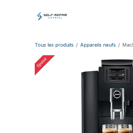
Se rendre au contenu
Atelier
E-boutiq
Tous les produits
Appareils neufs
Mach
Épuisé
Épuisé